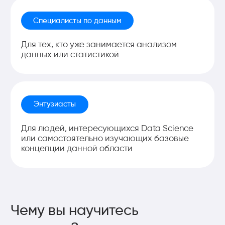
систем. Большая часть кода создаётся через
ИИ-инструменты — поэтому главный фокус
не на заучивании синтаксиса, а на умении
быстро собирать рабочие решения. Именно
так работают в современной AI-индустрии.
Длительность программы: 9 недель/54
академ. часа
Формат обучения: онлайн (живые live
лекции)
Обучение проходит в интенсивном
формате,
3 раза в неделю по 2
академических часа
Домашние задания
будет
прилагаться ко всем урокам
Все лекции и дополнительные
материалы доступны после
окончания курса на протяжении
3-х
месяцев
На учёбу наши студенты тратят в