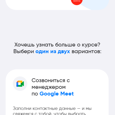
по
Google Meet
Заполни контактные данные — и мы
свяжемся с тобой, чтобы выбрать
удобное время. Расскажем всё о
программе, ответим на вопросы и
поможем понять, подходит ли курс
именно тебе.
Выбрать время интервью
Заполнить анкету
Не хочешь созваниваться? Заполни
короткую анкету — и менеджер
напишет тебе в WhatsApp или на почту
с персональным ответом.