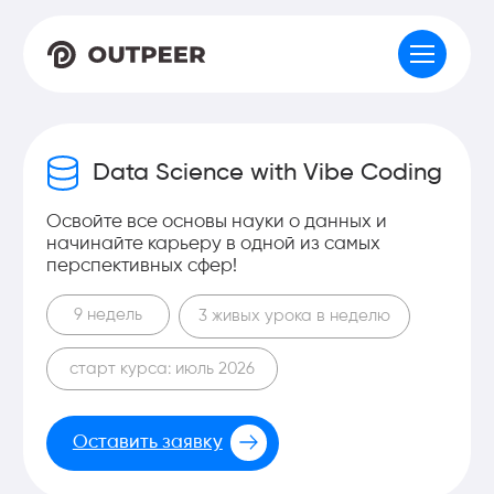
Data Science with Vibe Coding
Освойте все основы науки о данных и
начинайте карьеру в одной из самых
перспективных сфер!
9 недель
3 живых урока в неделю
старт курса: июль 2026
Оставить заявку
Программа курса
Формат прохождения
Преподаватели
Стоимость
Успейте приобрести курс по
цене предпродажи!
До
25 июня
действует специальная скидка