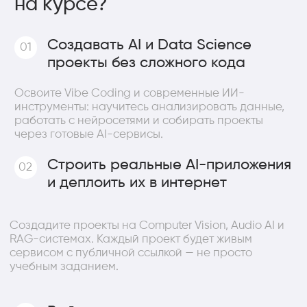
среднем
12 часов в неделю
Что вас ждёт:
Доступ к платформе для Vibe Coding
— Мы
дадим вам доступ к одной из
профессиональных платформ, которую
выбрали менторы курса. Работаете с
реальным инструментом с первого дня — не
на учебных симуляторах.
Актуальный стек технологий
— Работаете с
теми же инструментами, что и индустрия
сегодня: Claude, OpenAI API, LangChain и
другие технологии, которые реально
востребованы на рынке.
Пробные интервью с HR и тимлидами
—
Прежде чем идти на настоящее
собеседование, пройдёте mock-интервью с
реальными HR-специалистами и тимлидами
— получите честную обратную связь и
придёте на оффер подготовленным.