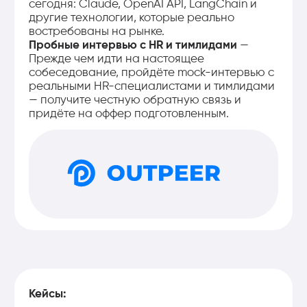
Заработок будет расти
вместе с опытом
сразу после курса
Junior
400 000 тг
через 1-3 года
Middle
800 000 тг
через 3-5 лет
Senior
1 300 000 тг
Ваше резюме после курса