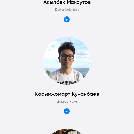
Акылбек Максутов
Data Scientist
Об Outpeer.kz
outpeer.kz - образование, которое меняет
будущее!
№ 1 школа Data Science в Казахстане, где
преподавателями являются сильнейшие
отечественные и зарубежные специалисты
Касымжомарт Кунанбаев
Доктор наук