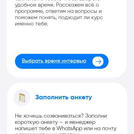
Заполнить анкету
Почему стоит выбирать
Data Science with Vibe
Coding?
Data Scientist — это специалист, который
работает с данными: собирает их,
анализирует, находит закономерности и
помогает бизнесу принимать решения.
Обычно он использует SQL, Python,
статистику и модели машинного обучения,
чтобы превращать данные в выводы и
прогнозы.
С навыками Vibe Coding вы сможете
делать это
быстрее и проще
— AI-
инструменты будут помогать писать код и
автоматизировать рутину. Вы сможете
быстрее собирать проекты, строить