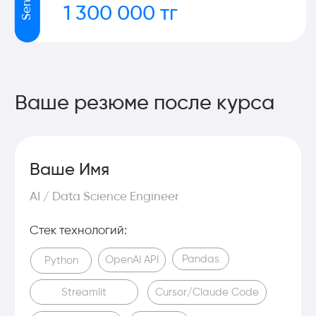
© Образовательная платформа
"outpeer.kz"
ТОО «OUTPERE» БИН
210240034827
Программы обучения
Agentic Al Engineer
Data Science with Vibe Coding
AI Data Analytics
Договор
Публичная оферта
Получи внутренний грант
Оставить заявку
и обучись IT-профессии
Согласие на сбор и обработку персональных данных
Политика конфиденциальности
Контакты