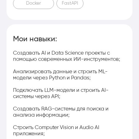
Телефон
+ 7 777 167 70 41
Почта
outpere.kz@gmail.com
Адрес
город Астана, проспект
Кабанбай Батыр, 47/2
© Все права защищены