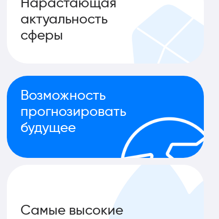
Для кого этот курс?
Новички
Для новичков без опыта в
программировании
Специалисты по данным
Для тех, кто уже занимается анализом
данных или статистикой
Энтузиасты
Для людей, интересующихся Data Science
или самостоятельно изучающих базовые
концепции данной области