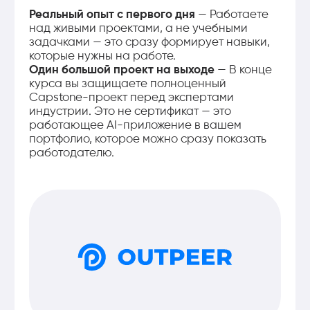
Ваше Имя
AI / Data Science Engineer
Стек технологий:
Pandas
OpenAI API
Python
Streamlit
Cursor/Claude Code
Docker
FastAPI
Мои навыки:
Создавать AI и Data Science проекты с
помощью современных ИИ-инструментов;
Анализировать данные и строить ML-
модели через Python и Pandas;
Подключать LLM-модели и строить AI-
системы через API;
Создавать RAG-системы для поиска и