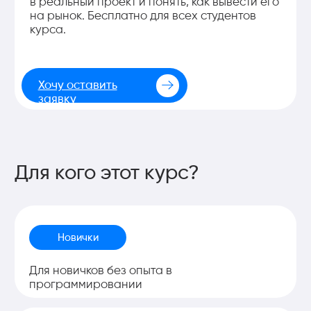
индустрии, подготовите резюме и GitHub,
пройдёте mock-интервью. К концу курса у вас
будет всё, чтобы претендовать на первую работу
в AI.
Подробная программа
Оставить заявку
Формат прохождения
Data Science with Vibe Coding
— курс для
тех, кто хочет войти в AI и создавать
реальные проекты с помощью современных
ИИ-инструментов, а не писать код вручную
с нуля.
За 9 недель вы пройдёте путь от основ
Python до Computer Vision, Audio AI и RAG-