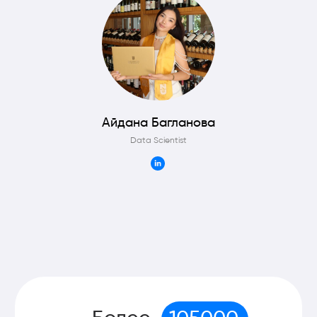
Наши студенты
работают здесь
Айдана Багланова
Data Scientist
Стоимость обучения
Только до 25 июня