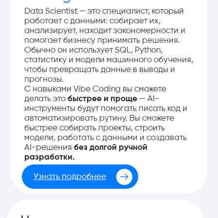
заработные платы
Бонус для студентов: мини-
курс «Как найти идеи для
стартапа и думать как
стартапер»
Хотите не только освоить новую профессию,
но и создать собственный продукт? В
подарок к обучению вы получите мини-курс
по технологическому предпринимательству.
🚀 В результате вы сможете превратить идею
в реальный проект и понять, как вывести его
на рынок. Бесплатно для всех студентов
курса.
Хочу оставить
заявку