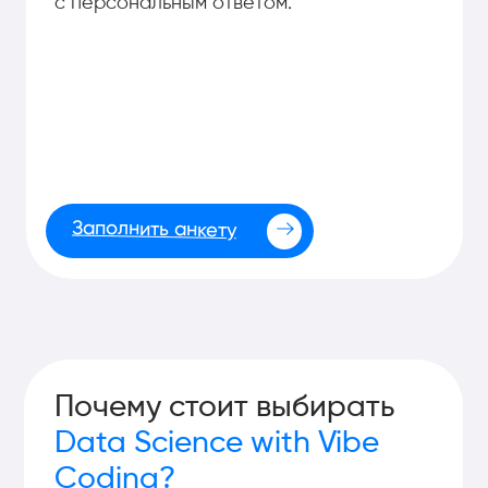
модели, работать с данными и создавать
AI-решения
без долгой ручной
разработки.
Узнать подробнее
Нарастающая
актуальность
сферы
Возможность
прогнозировать
будущее
Самые высокие