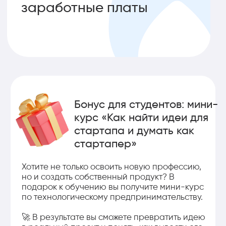
Чему вы научитесь
на курсе?
Создавать AI и Data Science
01
проекты без сложного кода
Освоите Vibe Coding и современные ИИ-
инструменты: научитесь анализировать данные,
работать с нейросетями и собирать проекты
через готовые AI-сервисы.
Строить реальные AI-приложения
02
и деплоить их в интернет
Создадите проекты на Computer Vision, Audio AI и
RAG-системах. Каждый проект будет живым
сервисом с публичной ссылкой — не просто
учебным заданием.
Выйти на рынок с готовым
03
портфолио
Защитите Capstone-проект перед экспертами