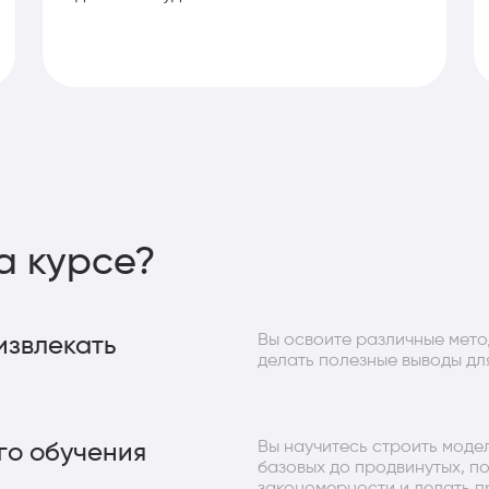
а курсе?
Вы освоите различные мето
извлекать
делать полезные выводы дл
Вы научитесь строить моде
го обучения
базовых до продвинутых, п