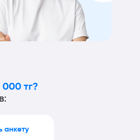
 000 тг?
в:
ь анкету