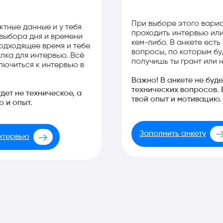
При выборе этого вариа
ктные данные и у тебя
проходить интервью или
 выбора дня и времени
кем-либо. В анкете ест
одходящее время и тебе
вопросы, по которым бу
лка для интервью. Всё
получишь ты грант или н
лючиться к интервью в
Важно! В анкете не буд
технических вопросов.
дет не техническое, а
твой опыт и мотивацию.
 и опыт.
Заполнить анкету
нтервью