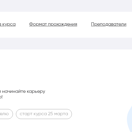
 курса
Формат прохождения
Преподаватели
и начинайте карьеру
р!
делю
старт курса 25 марта