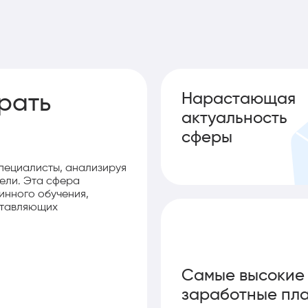
Нарастающая
рать
актуальность
сферы
 специалисты, анализируя
ели. Эта сфера
инного обучения,
ставляющих
Самые высокие
заработные пл