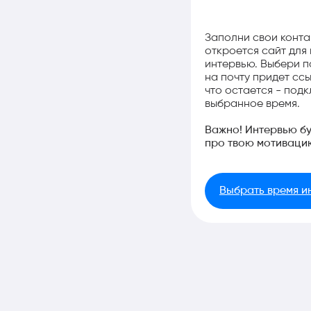
Заполни свои конта
откроется сайт для
интервью. Выбери п
на почту придет ссы
что остается - подк
выбранное время.
Важно! Интервью бу
про твою мотивацию
Выбрать время и